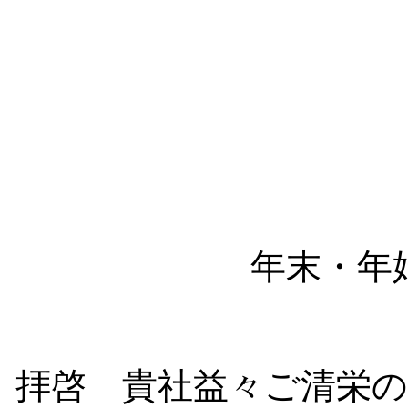
年末・年
拝啓 貴社益々ご清栄